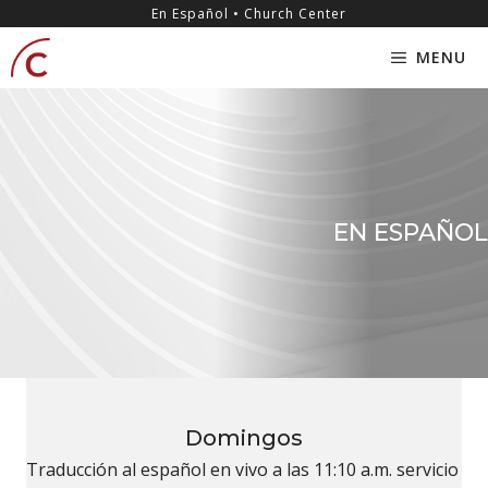
Skip
content
En Español • Church Center
to
MENU
content
EN ESPAÑOL
Domingos
Traducción al español en vivo a las 11:10 a.m. servicio